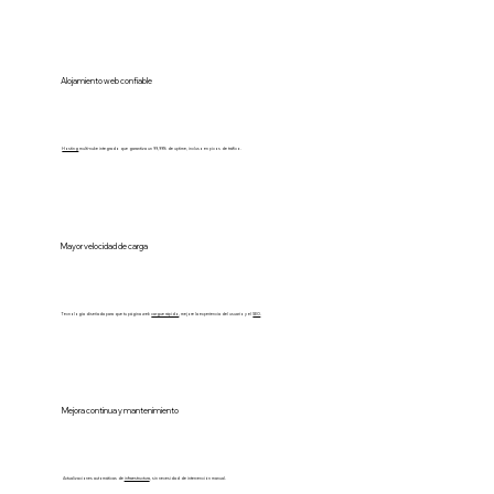
Alojamiento web confiable
Hosting
multi-nube integrado que garantiza un 99,99% de uptime, incluso en picos de tráfico.
Mayor velocidad de carga
Tecnología diseñada para que tu página web
cargue rápido
, mejore la experiencia del usuario y el
SEO
.
Mejora continua y mantenimiento
Actualizaciones automáticas de
infraestructura
, sin necesidad de intervención manual.