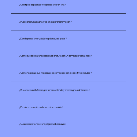
¿Qué tipos de páginas web puedo crear en Wix?
¿Puedo crear una página web sin saber programación?
¿Dónde puedo crear y alojar mi página web gratis?
¿Cómo puedo crear una página web gratuita con un dominio personalizado?
¿Cómo hago para que mi página sea compatible con dispositivos móviles?
¿Wix ofrece un CMS para gestionar contenido y crear páginas dinámicas?
¿Puedo crear un sitio web accesible con Wix?
¿Cuánto cuesta hacer una página web con Wix?