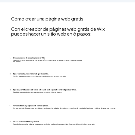
Cómo crear una página web gratis
Con el creador de páginas web gratis de Wix
puedes hacer un sitio web en 6 pasos:
Crea una cuenta de usuario gratis en Wix.
Regístrate
con tu dirección de correo electrónico, cuenta de Facebook o credenciales de Google.
Elige y conecta un dominio web gratis de Wix.
Opción: puedes comprar un dominio personalizado o conectar uno propio.
Elige una plantilla web u obtén un sitio web hecho para ti con inteligencia artificial.
También puedes diseñar y crear desde cero con plantillas en blanco.
Personaliza tus páginas web como quieras.
Agrega texto, imágenes, galerías, videos, secciones, formularios de contacto y mucho más mediante funciones intuitivas de arrastrar y soltar.
Revisa tu sitio antes de publicar.
Asegúrate de que tus páginas se vean bien en todos los tamaños de pantalla. Ajusta la vista móvil si es necesario.