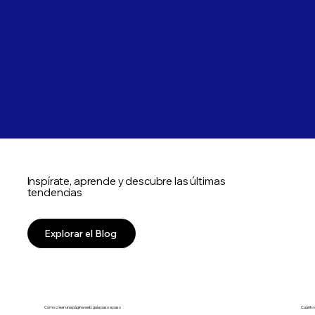
Inspírate, aprende y descubre las últimas
tendencias
Explorar el Blog
Cómo crear una página web: guía paso a paso
Cuánto 