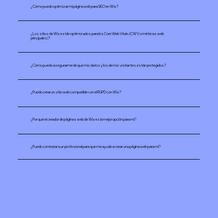
¿Cómo puedo optimizar mi página web para SEO en Wix?
¿Los sitios de Wix están optimizados para los Core Web Vitals (CWV o métricas web
principales)?
¿Cómo puedo asegurarme de que mis datos y los de mis visitantes están protegidos?
¿Puedo crear un sitio web compatible con el RGPD con Wix?
¿Por qué el creador de páginas web de Wix es la mejor opción para mí?
¿Puedo contratar a un profesional para que me ayude a crear una página web para mí?