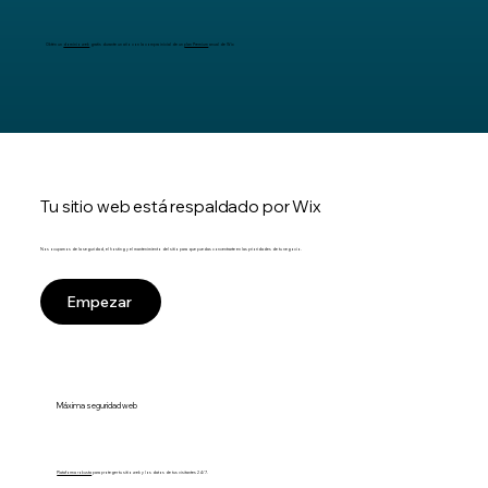
Obtén un
dominio web
gratis durante un año con la compra inicial de un
plan Premium
anual de Wix
Tu sitio web está respaldado por Wix
Nos ocupamos de la seguridad, el hosting y el mantenimiento del sitio para que puedas concentrarte en las prioridades de tu negocio.
Empezar
Máxima seguridad web
Plataforma robusta
para proteger tu sitio web y los datos de tus visitantes 24/7.