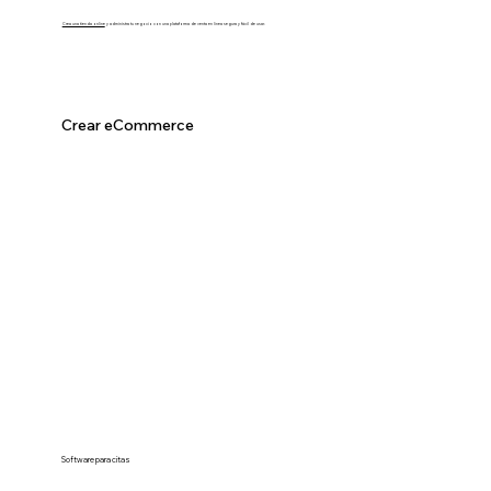
Crea una tienda online
y administra tu negocio con una plataforma de venta en línea segura y fácil de usar.
Crear eCommerce
Software para citas