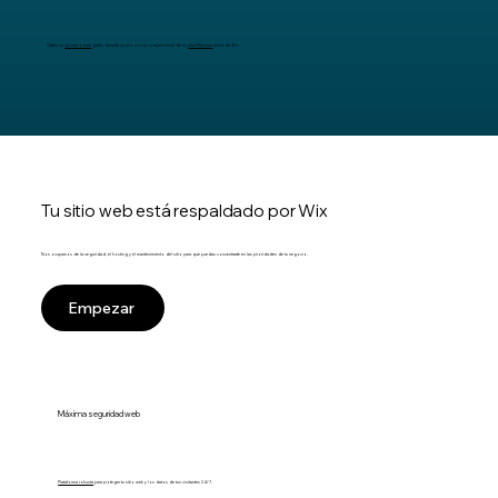
Obtén un
dominio web
gratis durante un año con la compra inicial de un
plan Premium
anual de Wix
Tu sitio web está respaldado por Wix
Nos ocupamos de la seguridad, el hosting y el mantenimiento del sitio para que puedas concentrarte en las prioridades de tu negocio.
Empezar
Máxima seguridad web
Plataforma robusta
para proteger tu sitio web y los datos de tus visitantes 24/7.