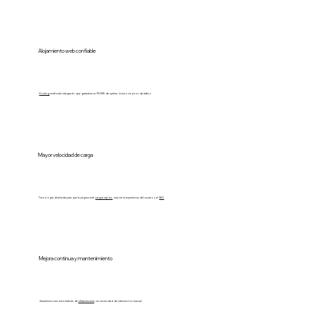
Alojamiento web confiable
Hosting
multi-nube integrado que garantiza un 99,99% de uptime, incluso en picos de tráfico.
Mayor velocidad de carga
Tecnología diseñada para que tu página web
cargue rápido
, mejore la experiencia del usuario y el
SEO
.
Mejora continua y mantenimiento
Actualizaciones automáticas de
infraestructura
, sin necesidad de intervención manual.