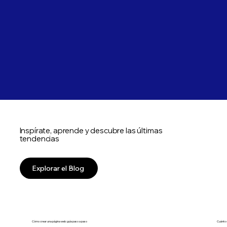
Inspírate, aprende y descubre las últimas
tendencias
Explorar el Blog
Cómo crear una página web: guía paso a paso
Cuánto 