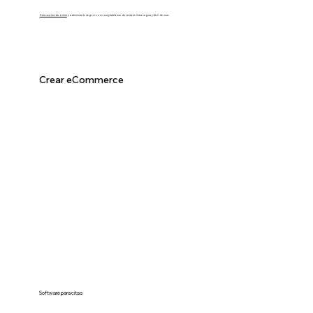
Crea una tienda online
y administra tu negocio con una plataforma de venta en línea segura y fácil de usar.
Crear eCommerce
Software para citas