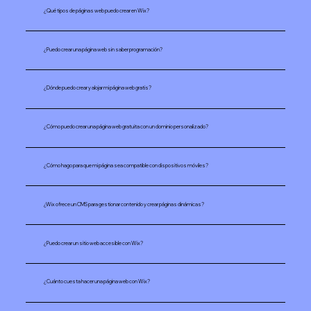
¿Qué tipos de páginas web puedo crear en Wix?
¿Puedo crear una página web sin saber programación?
¿Dónde puedo crear y alojar mi página web gratis?
¿Cómo puedo crear una página web gratuita con un dominio personalizado?
¿Cómo hago para que mi página sea compatible con dispositivos móviles?
¿Wix ofrece un CMS para gestionar contenido y crear páginas dinámicas?
¿Puedo crear un sitio web accesible con Wix?
¿Cuánto cuesta hacer una página web con Wix?