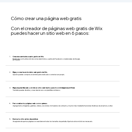
Cómo crear una página web gratis
Con el creador de páginas web gratis de Wix
puedes hacer un sitio web en 6 pasos:
Crea una cuenta de usuario gratis en Wix.
Regístrate
con tu dirección de correo electrónico, cuenta de Facebook o credenciales de Google.
Elige y conecta un dominio web gratis de Wix.
Opción: puedes comprar un dominio personalizado o conectar uno propio.
Elige una plantilla web u obtén un sitio web hecho para ti con inteligencia artificial.
También puedes diseñar y crear desde cero con plantillas en blanco.
Personaliza tus páginas web como quieras.
Agrega texto, imágenes, galerías, videos, secciones, formularios de contacto y mucho más mediante funciones intuitivas de arrastrar y soltar.
Revisa tu sitio antes de publicar.
Asegúrate de que tus páginas se vean bien en todos los tamaños de pantalla. Ajusta la vista móvil si es necesario.