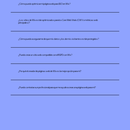
¿Cómo puedo optimizar mi página web para SEO en Wix?
¿Los sitios de Wix están optimizados para los Core Web Vitals (CWV o métricas web
principales)?
¿Cómo puedo asegurarme de que mis datos y los de mis visitantes están protegidos?
¿Puedo crear un sitio web compatible con el RGPD con Wix?
¿Por qué el creador de páginas web de Wix es la mejor opción para mí?
¿Puedo contratar a un profesional para que me ayude a crear una página web para mí?